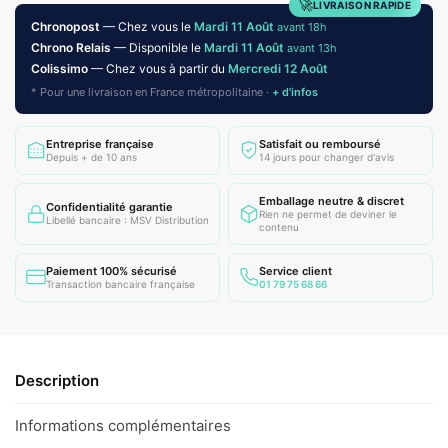
🚀
LIVRAISON RAPIDE
Chronopost
— Chez vous le
Mardi 11 Août
avant 18h
Chrono Relais
— Disponible le
Mardi 11 Août
avant 13h
Colissimo
— Chez vous à partir du
Mercredi 12 Août
* Pour une livraison en France métropolitaine ·
+ d'infos
Entreprise française
Satisfait ou remboursé
Depuis + de 10 ans
14 jours pour changer d'avis
Emballage neutre & discret
Confidentialité garantie
Rien ne permet de deviner le
Libellé bancaire : MSV Distribution
contenu
Paiement 100% sécurisé
Service client
Transaction bancaire française
01 79 75 68 66
Description
Informations complémentaires