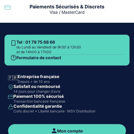
Paiements Sécurisés & Discrets
Visa / MasterCard
Tel : 01 79 75 68 66
du Lundi au Vendredi de 9h30 à 12h30
et de 14h00 à 17h00
Formulaire de contact
Entreprise française
🇫🇷
Depuis + de 10 ans
Satisfait ou remboursé
14 jours pour changer d'avis
Paiement 100% sécurisé
Transaction bancaire française
Confidentialité garantie
Colis discret • Libellé bancaire : MSV Distribution
Mon compte