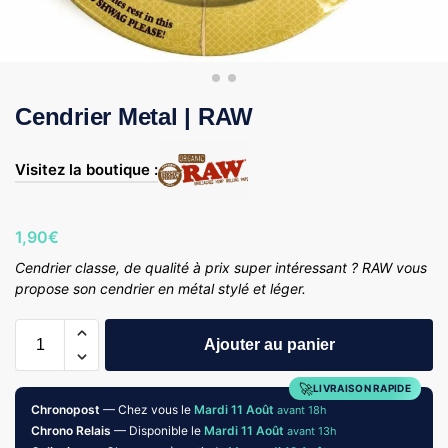
Cendrier Metal | RAW
Visitez la boutique :
1,90
€
Cendrier classe, de qualité à prix super intéressant ? RAW vous
propose son cendrier en métal stylé et léger.
Ajouter au panier
🚀
LIVRAISON RAPIDE
Chronopost
— Chez vous le
Mardi 11 Août
avant 18h
Chrono Relais
— Disponible le
Mardi 11 Août
avant 13h