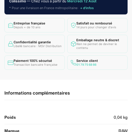
Colissimo
— Chez vous à partir du
Mercredi 12 Août
* Pour une livraison en France métropolitaine ·
+ d'infos
Entreprise française
Satisfait ou remboursé
Depuis + de 10 ans
14 jours pour changer d'avis
Emballage neutre & discret
Confidentialité garantie
Rien ne permet de deviner le
Libellé bancaire : MSV Distribution
contenu
Paiement 100% sécurisé
Service client
Transaction bancaire française
01 79 75 68 66
Informations complémentaires
Poids
0,04 kg
Marque
RAW