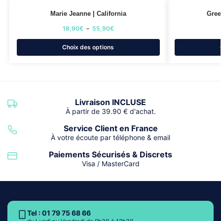
Marie Jeanne | California
Gree
18,90
€
–
55,90
€
Choix des options
Livraison INCLUSE
À partir de 39.90 € d'achat.
Service Client en France
À votre écoute par téléphone & email
Paiements Sécurisés & Discrets
Visa / MasterCard
Tel : 01 79 75 68 66