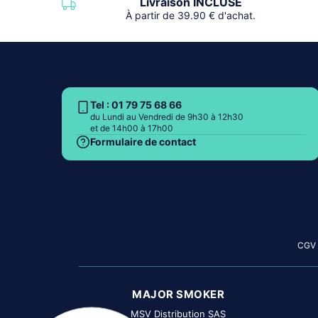
Livraison INCLUSE
À partir de 39.90 € d'achat.
Tel : 01 79 75 68 66
du Lundi au Vendredi de 9h30 à 12h30
et de 14h00 à 17h00
Formulaire de contact
CGV
MAJOR SMOKER
MSV Distribution SAS