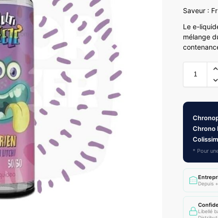
Saveur : Fr
Le e-liqui
mélange du
contenance
Chrono
Chrono 
Colissi
* Pour une
Entrepr
Depuis +
Confide
Libellé 
Distribut