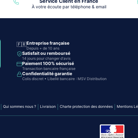
Service Client en France
À votre écoute par téléphone & email
Entreprise française
🇫🇷
Depuis + de 10 ans
Satisfait ou remboursé
14 jours pour changer d'avis
Paiement 100% sécurisé
Transaction bancaire française
Confidentialité garantie
Colis discret • Libellé bancaire : MSV Distribution
|
|
|
|
Qui sommes nous ?
Livraison
Charte protection des données
Mentions Lé