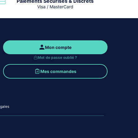
Paiements Sécurisés & Discrets
Visa / MasterCard
Mon compte
Mot de passe oublié ?
Mes commandes
gales