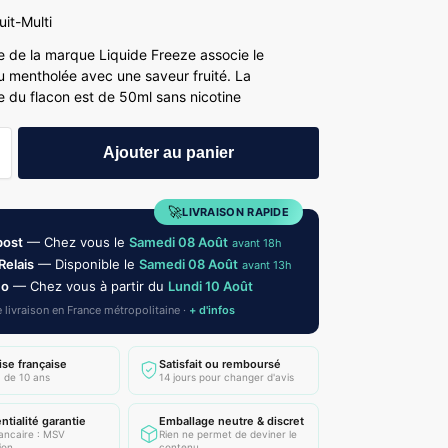
uit-Multi
de de la marque Liquide Freeze associe le
 mentholée avec une saveur fruité. La
 du flacon est de 50ml sans nicotine
Ajouter au panier
🚀
LIVRAISON RAPIDE
post
— Chez vous le
Samedi 08 Août
avant 18h
Relais
— Disponible le
Samedi 08 Août
avant 13h
mo
— Chez vous à partir du
Lundi 10 Août
 livraison en France métropolitaine ·
+ d'infos
ise française
Satisfait ou remboursé
 de 10 ans
14 jours pour changer d'avis
ntialité garantie
Emballage neutre & discret
bancaire : MSV
Rien ne permet de deviner le
ion
contenu