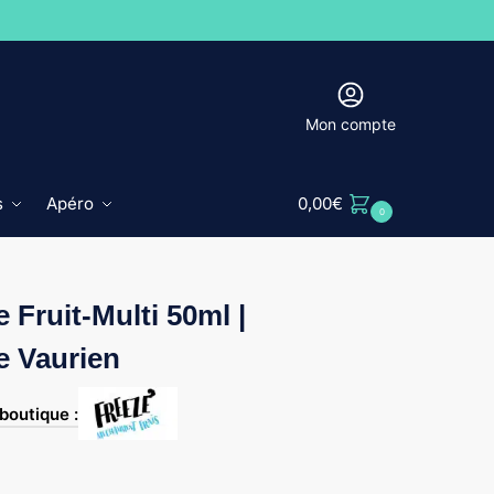
Mon compte
s
Apéro
0,00
€
0
 Fruit-Multi 50ml |
e Vaurien
 boutique :