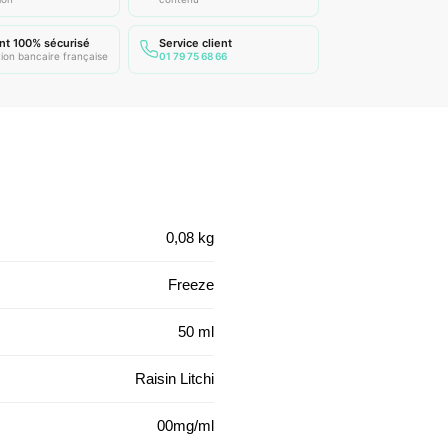
nt 100% sécurisé
Service client
ion bancaire française
01 79 75 68 66
0,08 kg
Freeze
50 ml
Raisin Litchi
00mg/ml