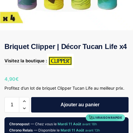
Briquet Clipper | Décor Tucan Life x4
Visitez la boutique :
4,90
€
Profitez d’un lot de briquet Clipper Tucan Life au meilleur prix.
Ajouter au panier
🚀
LIVRAISON RAPIDE
Chronopost
— Chez vous le
Mardi 11 Août
avant 18h
Chrono Relais
— Disponible le
Mardi 11 Août
avant 13h