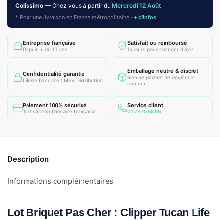
Colissimo
— Chez vous à partir du
Mercredi 12 Août
* Pour une livraison en France métropolitaine ·
+ d'infos
Entreprise française
Satisfait ou remboursé
Depuis + de 10 ans
14 jours pour changer d'avis
Emballage neutre & discret
Confidentialité garantie
Rien ne permet de deviner le
Libellé bancaire : MSV Distribution
contenu
Paiement 100% sécurisé
Service client
Transaction bancaire française
01 79 75 68 66
Description
Informations complémentaires
Lot Briquet Pas Cher : Clipper Tucan Life