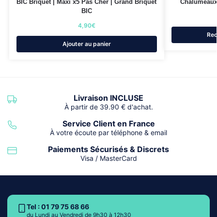
BIC Briquet | Maxi x5 Pas Cher | Grand Briquet
Chalumeaux
BIC
4,90
€
Rec
Ajouter au panier
Livraison INCLUSE
À partir de 39.90 € d'achat.
Service Client en France
À votre écoute par téléphone & email
Paiements Sécurisés & Discrets
Visa / MasterCard
Tel : 01 79 75 68 66
du Lundi au Vendredi de 9h30 à 12h30