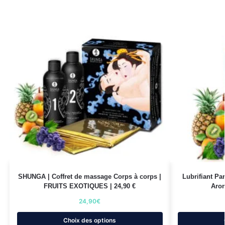
SHUNGA | Coffret de massage Corps à corps |
Lubrifiant Pa
FRUITS EXOTIQUES | 24,90 €
Aro
24,90
€
Choix des options