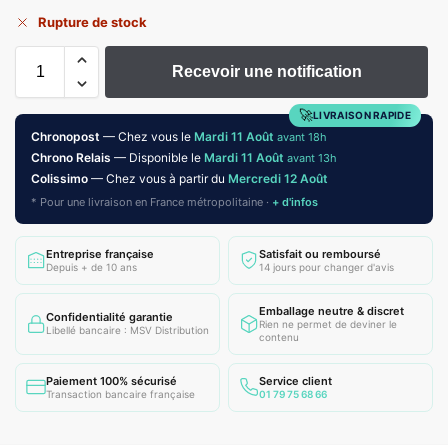
Rupture de stock
Recevoir une notification
🚀
LIVRAISON RAPIDE
Chronopost
— Chez vous le
Mardi 11 Août
avant 18h
Chrono Relais
— Disponible le
Mardi 11 Août
avant 13h
Colissimo
— Chez vous à partir du
Mercredi 12 Août
* Pour une livraison en France métropolitaine ·
+ d'infos
Entreprise française
Satisfait ou remboursé
Depuis + de 10 ans
14 jours pour changer d'avis
Emballage neutre & discret
Confidentialité garantie
Rien ne permet de deviner le
Libellé bancaire : MSV Distribution
contenu
Paiement 100% sécurisé
Service client
Transaction bancaire française
01 79 75 68 66