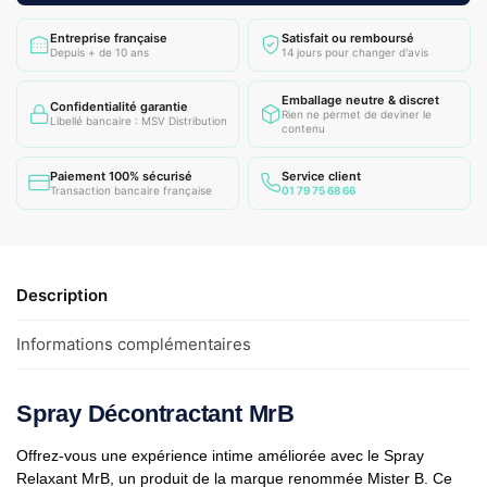
Entreprise française
Satisfait ou remboursé
Depuis + de 10 ans
14 jours pour changer d'avis
Emballage neutre & discret
Confidentialité garantie
Rien ne permet de deviner le
Libellé bancaire : MSV Distribution
contenu
Paiement 100% sécurisé
Service client
Transaction bancaire française
01 79 75 68 66
Description
Informations complémentaires
Spray Décontractant MrB
Offrez-vous une expérience intime améliorée avec le Spray
Relaxant MrB, un produit de la marque renommée Mister B. Ce