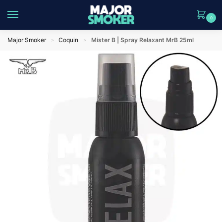
0
Major Smoker
Coquin
Mister B | Spray Relaxant MrB 25ml
>
>