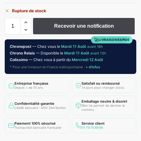
Rupture de stock
Recevoir une notification
🚀
LIVRAISON RAPIDE
Chronopost
— Chez vous le
Mardi 11 Août
avant 18h
Chrono Relais
— Disponible le
Mardi 11 Août
avant 13h
Colissimo
— Chez vous à partir du
Mercredi 12 Août
* Pour une livraison en France métropolitaine ·
+ d'infos
Entreprise française
Satisfait ou remboursé
Depuis + de 10 ans
14 jours pour changer d'avis
Emballage neutre & discret
Confidentialité garantie
Rien ne permet de deviner le
Libellé bancaire : MSV Distribution
contenu
Paiement 100% sécurisé
Service client
Transaction bancaire française
01 79 75 68 66