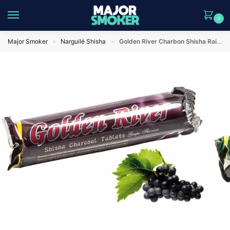
0
Major Smoker
Narguilé Shisha
Golden River Charbon Shisha Raisin 33mm | Charbon Narguilé Aromatisé
>
>