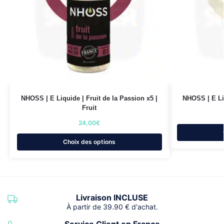
NHOSS | E Liquide | Fruit de la Passion x5 |
NHOSS | E Li
Fruit
24,00
€
Choix des options
Livraison INCLUSE
À partir de 39.90 € d'achat.
Service Client en France