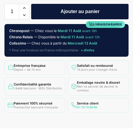
Ajouter au panier
🚀
LIVRAISON RAPIDE
Chronopost
— Chez vous le
Mardi 11 Août
avant 18h
Chrono Relais
— Disponible le
Mardi 11 Août
avant 13h
Colissimo
— Chez vous à partir du
Mercredi 12 Août
* Pour une livraison en France métropolitaine ·
+ d'infos
Entreprise française
Satisfait ou remboursé
Depuis + de 10 ans
14 jours pour changer d'avis
Emballage neutre & discret
Confidentialité garantie
Rien ne permet de deviner le
Libellé bancaire : MSV Distribution
contenu
Paiement 100% sécurisé
Service client
Transaction bancaire française
01 79 75 68 66