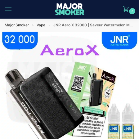
0
Major Smoker
Vape
JNR Aero X 32000 | Saveur Watermelon Mango Peach | Puff Rechargeable 32k
>
>