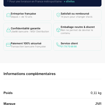
* Pour une livraison en France métropolitaine ·
+ d'infos
Entreprise française
Satisfait ou remboursé
Depuis + de 10 ans
14 jours pour changer d'avis
Emballage neutre & discret
Confidentialité garantie
Rien ne permet de deviner le
Libellé bancaire : MSV Distribution
contenu
Paiement 100% sécurisé
Service client
Transaction bancaire française
01 79 75 68 66
Informations complémentaires
Poids
0,11 kg
Marque
JNR