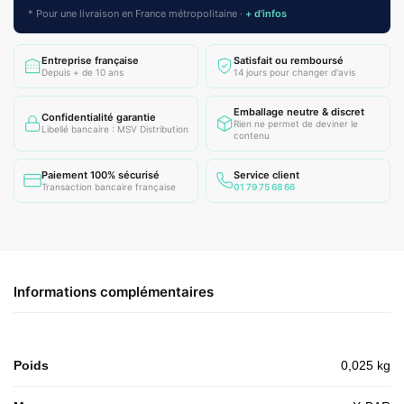
* Pour une livraison en France métropolitaine ·
+ d'infos
Entreprise française
Satisfait ou remboursé
Depuis + de 10 ans
14 jours pour changer d'avis
Emballage neutre & discret
Confidentialité garantie
Rien ne permet de deviner le
Libellé bancaire : MSV Distribution
contenu
Paiement 100% sécurisé
Service client
Transaction bancaire française
01 79 75 68 66
Informations complémentaires
Poids
0,025 kg