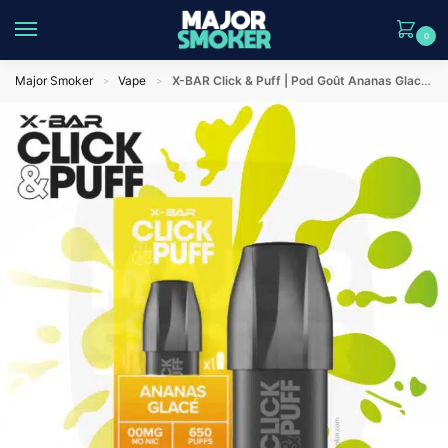
0
Major Smoker
Vape
X-BAR Click & Puff | Pod Goût Ananas Glacé | Recharge X-Bar
>
>