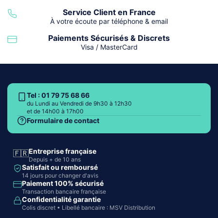
Service Client en France
À votre écoute par téléphone & email
Paiements Sécurisés & Discrets
Visa / MasterCard
Tel : 01 79 75 68 66
du Lundi au Vendredi de 9h30 à 12h30
et de 14h00 à 17h00
Formulaire de contact
Entreprise française
🇫🇷
Depuis + de 10 ans
Satisfait ou remboursé
14 jours pour changer d'avis
Paiement 100% sécurisé
Transaction bancaire française
Confidentialité garantie
Colis discret • Libellé bancaire : MSV Distribution