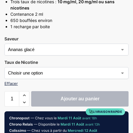
Trois taux de nicotines :
10 mg/ml, 20 mg/ml ou sans
nicotines
Contenance 2 ml
650 bouffées environ
1 recharge par boite
Saveur
Taux de Nicotine
Effacer
Ajouter au panier
🚀
LIVRAISON RAPIDE
Chronopost
— Chez vous le
Mardi 11 Août
avant 18h
Chrono Relais
— Disponible le
Mardi 11 Août
avant 13h
Colissimo
— Chez vous à partir du
Mercredi 12 Août